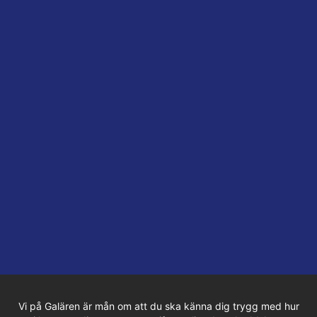
Vi på Galären är mån om att du ska känna dig trygg med hur