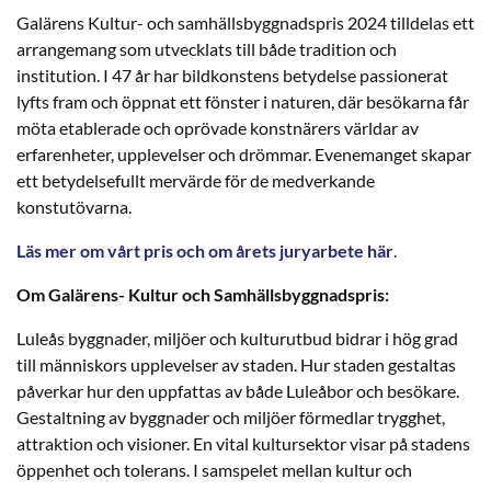
Galärens Kultur- och samhällsbyggnadspris 2024 tilldelas ett
arrangemang som utvecklats till både tradition och
institution. I 47 år har bildkonstens betydelse passionerat
lyfts fram och öppnat ett fönster i naturen, där besökarna får
möta etablerade och oprövade konstnärers världar av
erfarenheter, upplevelser och drömmar. Evenemanget skapar
ett betydelsefullt mervärde för de medverkande
konstutövarna.
Läs mer om vårt pris och om årets juryarbete här
.
Om Galärens- Kultur och Samhällsbyggnadspris:
Luleås byggnader, miljöer och kulturutbud bidrar i hög grad
till människors upplevelser av staden. Hur staden gestaltas
påverkar hur den uppfattas av både Luleåbor och besökare.
Gestaltning av byggnader och miljöer förmedlar trygghet,
attraktion och visioner. En vital kultursektor visar på stadens
öppenhet och tolerans. I samspelet mellan kultur och