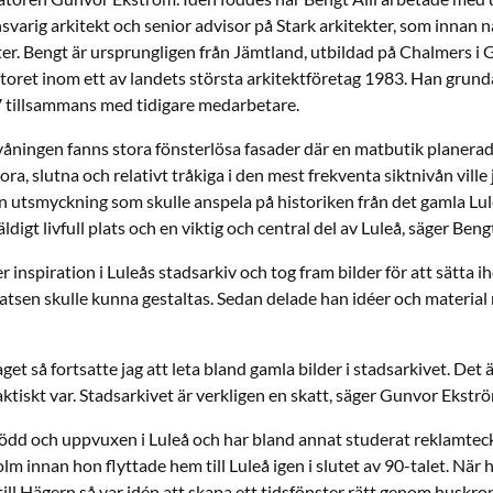
nsvarig arkitekt och senior advisor på Stark arkitekter, som innan
kter. Bengt är ursprungligen från Jämtland, utbildad på Chalmers i
toret inom ett av landets största arkitektföretag 1983. Han grun
7 tillsammans med tidigare medarbetare.
åningen fanns stora fönsterlösa fasader där en matbutik planerades
ora, slutna och relativt tråkiga i den mest frekventa siktnivån vill
en utsmyckning som skulle anspela på historiken från det gamla Lu
digt livfull plats och en viktig och central del av Luleå, säger Bengt
r inspiration i Luleås stadsarkiv och tog fram bilder för att sätta i
latsen skulle kunna gestaltas. Sedan delade han idéer och materi
get så fortsatte jag att leta bland gamla bilder i stadsarkivet. Det 
 faktiskt var. Stadsarkivet är verkligen en skatt, säger Gunvor Ekstr
ödd och uppvuxen i Luleå och har bland annat studerat reklamtec
lm innan hon flyttade hem till Luleå igen i slutet av 90-talet. Nä
 till Hägern så var idén att skapa ett tidsfönster rätt genom huskro