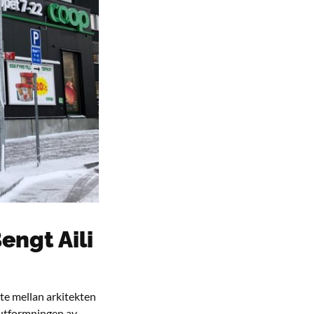
engt Aili
te mellan arkitekten
 utformningen av