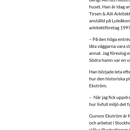
huset. Han är idag a
Tirsen & Aili Arkite
anställd på Luleåkon
arkitektföretag 199
– På den höga entrév
låta väggarna vara st
annat. Jag föreslog 
Södra hamn var en väl
Han började leta efte
hur den historiska p
Ekström.
– När jag fick uppdra
hur livfull miljö det
Gunvor Ekström är f
och arbetat i Stockho
själva illustrationen