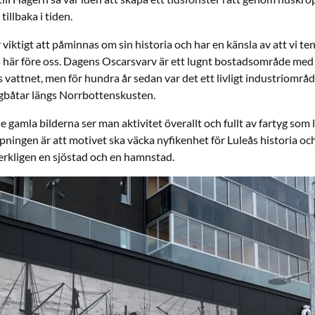
illbaka i tiden.
 viktigt att påminnas om sin historia och har en känsla av att vi t
s här före oss. Dagens Oscarsvarv är ett lugnt bostadsområde med
vattnet, men för hundra år sedan var det ett livligt industriområ
gbåtar längs Norrbottenskusten.
e gamla bilderna ser man aktivitet överallt och fullt av fartyg som
ningen är att motivet ska väcka nyfikenhet för Luleås historia o
verkligen en sjöstad och en hamnstad.