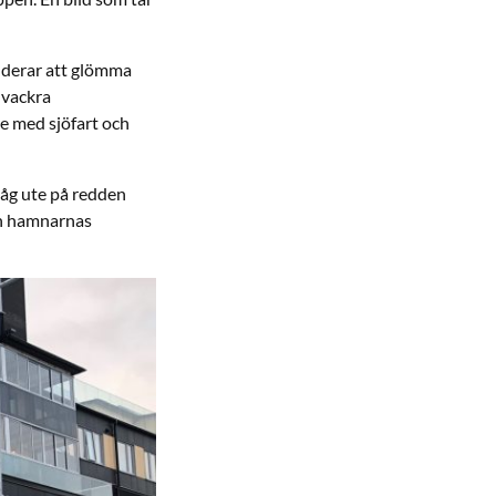
enderar att glömma
 vackra
de med sjöfart och
 låg ute på redden
ch hamnarnas