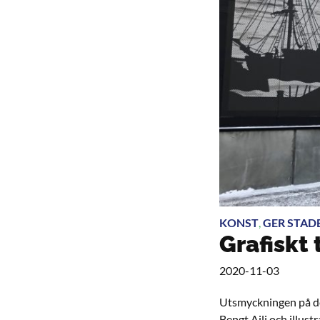
KONST
,
GER STADE
Grafiskt
2020-11-03
Utsmyckningen på de
Bengt Aili och illus