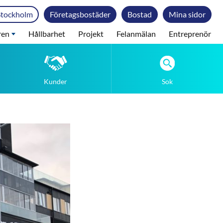
Stockholm
Företagsbostäder
Bostad
Mina sidor
ren
Hållbarhet
Projekt
Felanmälan
Entreprenör
Kunder
Sok