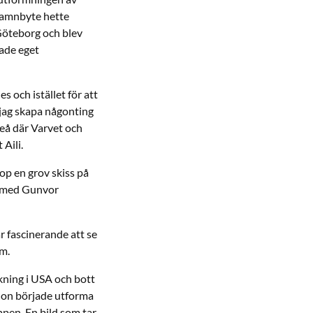
 namnbyte hette
 Göteborg och blev
dade eget
 och istället för att
e jag skapa någonting
leå där Varvet och
 Aili.
hop en grov skiss på
al med Gunvor
är fascinerande att se
öm.
kning i USA och bott
r hon började utforma
ppen. En bild som tar