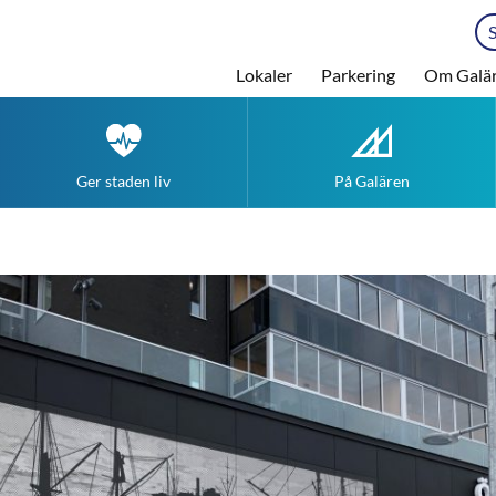
Lokaler
Parkering
Om Galä
Ger staden liv
På Galären