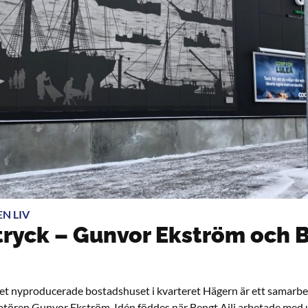
N LIV
 tryck – Gunvor Ekström och B
t nyproducerade bostadshuset i kvarteret Hägern är ett samarbe
tratören Gunvor Ekström. Idén föddes när Bengt Aili arbetade med