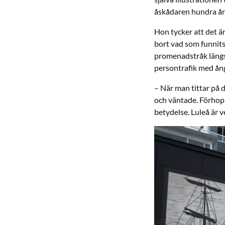
åskådaren hundra år t
Hon tycker att det är
bort vad som funnit
promenadstråk längs 
persontrafik med ån
– När man tittar på d
och väntade. Förhopp
betydelse. Luleå är 