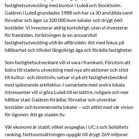
fastighetsutveckling med kontor i Luleå och Stockholm.
Galären i Luleå grundades 1988 och har ca 30 anställda samt
förvaltar och äger ca 100 000 kvm lokaler och drygt 660
bostäder. Vi investerar aldrig kortsiktigt, utan vi investerar
för framtiden. Inriktningen är en ansvarsfull
fastighetsutveckling utifrån affärsidén: Att med fokus på
hållbarhet och tillväxt långsiktigt äga och förädla fastigheter.
Som fastighetsutvecklare vill vi vara i framkant. Förutom att
bidra till stadens utveckling med nya attraktioner och stöd
till kultur- och idrottsliv, satsar vi på ett fastighetsbestånd
med spännande arkitektur. I samarbete med andra lokala
intressenter vill vi göra Luleå till en bättre, roligare och mer
hållbar stad. Galären förädlar, förvaltar och utvecklar
bostäder och kommersiella lokaler – och alltid med vår vision
för ögonen: Att ge staden liv.
Vår ekonomi är stabil, vilket avspeglas i UC:s och Soliditets
ranking. Nettoomsättningen uppgår till drygt 269 miljoner