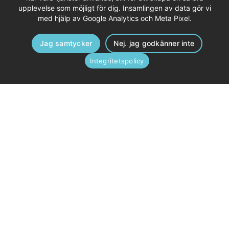
upplevelse som möjligt för dig. Insamlingen av data gör vi
med hjälp av Google Analytics och Meta Pixel.
Jag samtycker
Nej. jag godkänner inte
Inflyttningsklara
Integritetspolicy
Flexibelt
Galärens
Oavsett om du söker
företagslägenheter
en plats för dig eller
och
ditt team så har vi en
entreprenörsboenden
flexibel
är möblerade, har fullt
boendelösning redo.
utrustade kök och är
försedda både tv och
wi-fi.
Lediga företagsbostäder