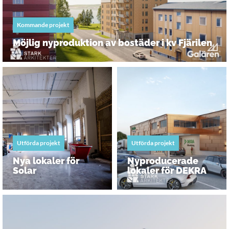
Kommande projekt
Möjlig nyproduktion av bostäder i kv Fjärilen
Utförda projekt
Utförda projekt
Nya lokaler för
Nyproducerade
Solar
lokaler för DEKRA
Kommande projekt