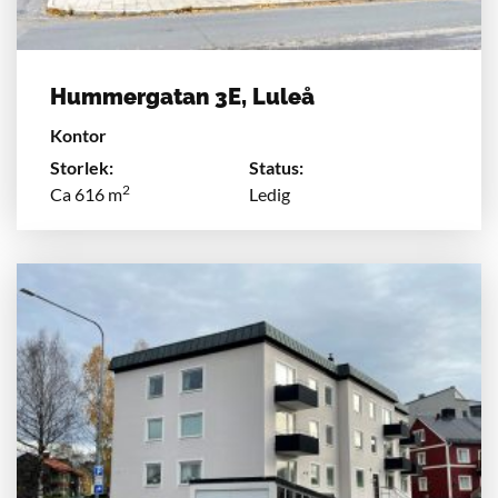
Hummergatan 3E, Luleå
Kontor
Storlek:
Status:
2
Ca 616 m
Ledig