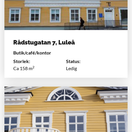
Rådstugatan 7, Luleå
Butik/café/kontor
Storlek:
Status:
2
Ca 158 m
Ledig