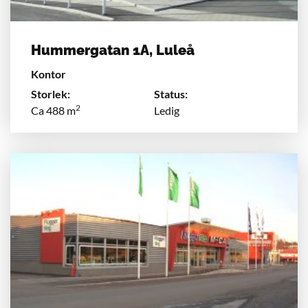
Hummergatan 1A, Luleå
Kontor
Storlek:
Status:
2
Ca 488 m
Ledig