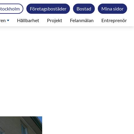
Stockholm
Företagsbostäder
Bostad
Mina sidor
ren
Hållbarhet
Projekt
Felanmälan
Entreprenör