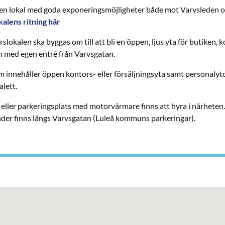
pen lokal med goda exponeringsmöjligheter både mot Varvsleden 
kalens ritning här
slokalen ska byggas om till att bli en öppen, ljus yta för butiken, k
 med egen entré från Varvsgatan.
m innehåller öppen kontors- eller försäljningsyta samt personaly
alett.
 eller parkeringsplats med motorvärmare finns att hyra i närheten
nder finns längs Varvsgatan (Luleå kommuns parkeringar).