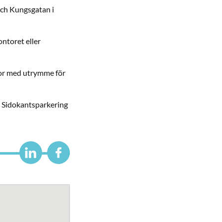
och Kungsgatan i
ontoret eller
tor med utrymme för
. Sidokantsparkering