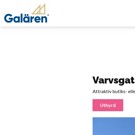
Varvsgat
Attraktiv butiks- el
Uthyrd