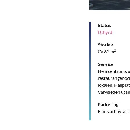
Status
Uthyrd
Storlek
2
Ca 63 m
Service
Hela centrums ut
restauranger och
lokalen. Hållplat
Varvsleden utan
Parkering
Finns att hyra i