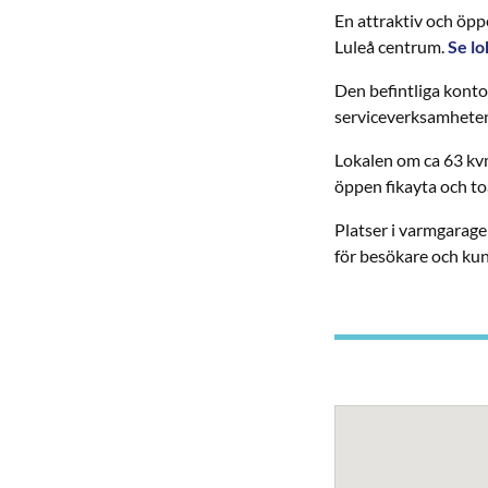
En attraktiv och öp
Luleå centrum.
Se lo
Den befintliga kontor
serviceverksamheten
Lokalen om ca 63 kv
öppen fikayta och to
Platser i varmgarage
för besökare och ku