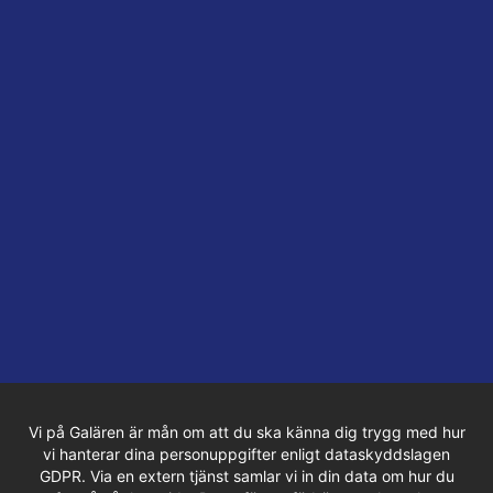
Vi på Galären är mån om att du ska känna dig trygg med hur
vi hanterar dina personuppgifter enligt dataskyddslagen
GDPR. Via en extern tjänst samlar vi in din data om hur du