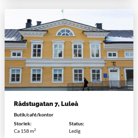
Rådstugatan 7, Luleå
Butik/café/kontor
Storlek:
Status:
2
Ca 158 m
Ledig