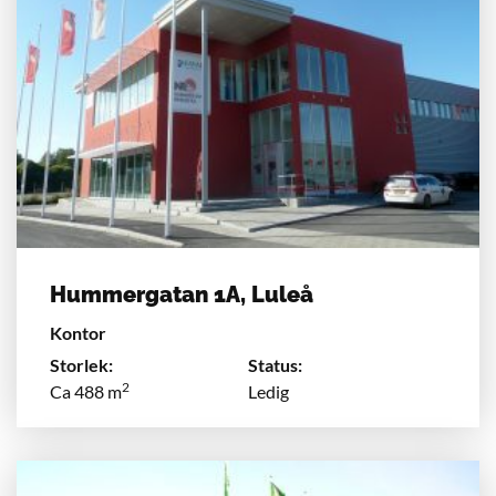
Hummergatan 1A, Luleå
Kontor
Storlek:
Status:
2
Ca 488 m
Ledig