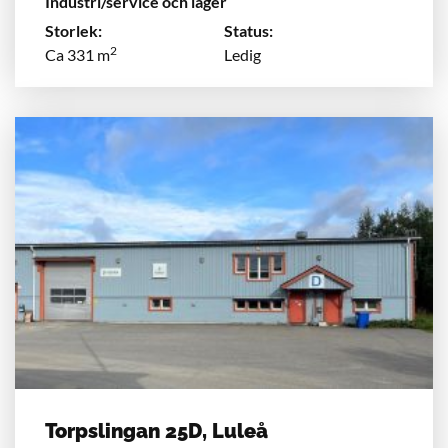
Industri/service och lager
Storlek:
Status:
2
Ca 331 m
Ledig
Torpslingan 25D, Luleå