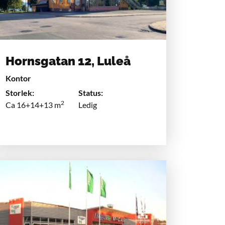
Hornsgatan 12, Luleå
Kontor
Storlek:
Status:
2
Ca 16+14+13 m
Ledig