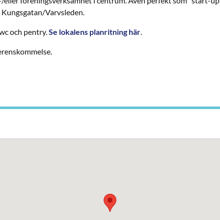
-/eller föreningsverksamhet i centrum. Även perfekt som ”start-up”
n Kungsgatan/Varvsleden.
wc och pentry.
Se lokalens planritning här
.
överenskommelse.