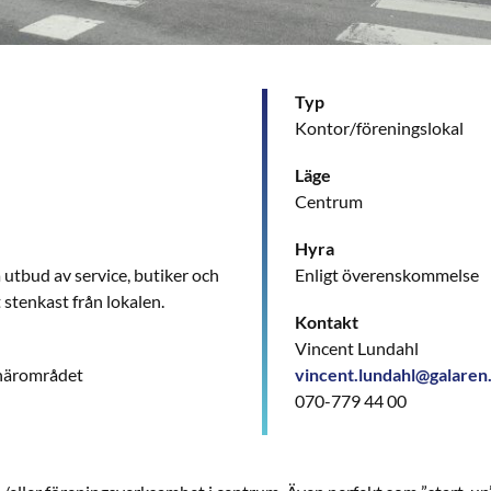
Typ
Kontor/föreningslokal
Läge
Centrum
Hyra
utbud av service, butiker och
Enligt överenskommelse
 stenkast från lokalen.
Kontakt
Vincent Lundahl
 närområdet
vincent.lundahl@galaren
070-779 44 00