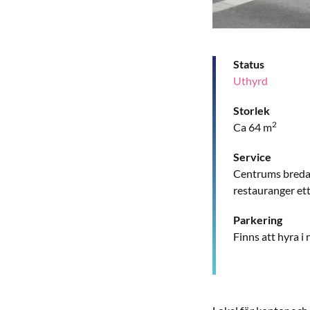
Status
Uthyrd
Storlek
2
Ca 64 m
Service
Centrums breda 
restauranger ett
Parkering
Finns att hyra i