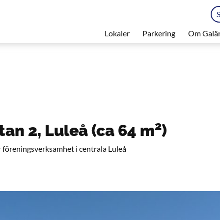
Lokaler
Parkering
Om Galä
2
an 2, Luleå (ca 64 m
)
er föreningsverksamhet i centrala Luleå