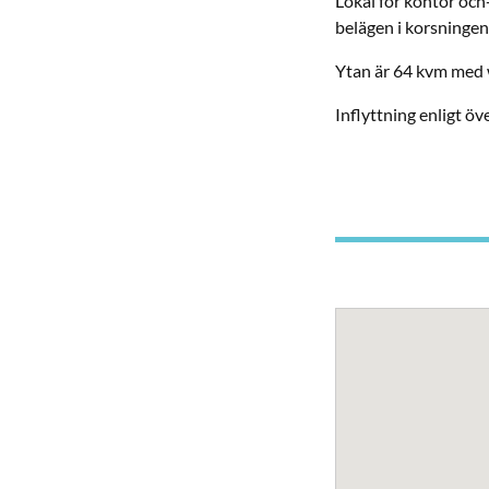
Lokal för kontor och
belägen i korsninge
Ytan är 64 kvm med 
Inflyttning enligt 