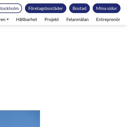
Stockholm
Företagsbostäder
Bostad
Mina sidor
ren
Hållbarhet
Projekt
Felanmälan
Entreprenör