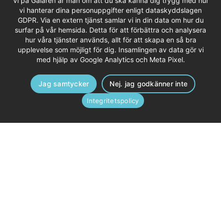
Vi på Galären är mån om att du ska känna dig trygg med hur
vi hanterar dina personuppgifter enligt dataskyddslagen
GDPR. Via en extern tjänst samlar vi in din data om hur du
surfar på vår hemsida. Detta för att förbättra och analysera
hur våra tjänster används, allt för att skapa en så bra
upplevelse som möjligt för dig. Insamlingen av data gör vi
med hjälp av Google Analytics och Meta Pixel.
Jag samtycker
Nej. jag godkänner inte
Integritetspolicy