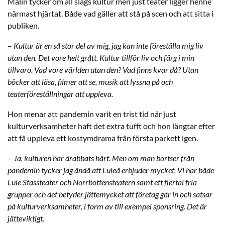
Malin tycker om all slags kultur men just teater ligger henne
närmast hjärtat. Både vad gäller att stå på scen och att sitta i
publiken.
–
Kultur är en så stor del av mig, jag kan inte föreställa mig liv
utan den. Det vore helt grått. Kultur tillför liv och färg i min
tillvaro. Vad vore världen utan den? Vad finns kvar då? Utan
böcker att läsa, filmer att se, musik att lyssna på och
teaterföreställningar att uppleva.
Hon menar att pandemin varit en trist tid när just
kulturverksamheter haft det extra tufft och hon längtar efter
att få uppleva ett kostymdrama från första parkett igen.
–
Ja, kulturen har drabbats hårt. Men om man bortser från
pandemin tycker jag ändå att Luleå erbjuder mycket. Vi har både
Lule Stassteater och Norrbottensteatern samt ett flertal fria
grupper och det betyder jättemycket att företag går in och satsar
på kulturverksamheter, i form av till exempel sponsring. Det är
jätteviktigt.