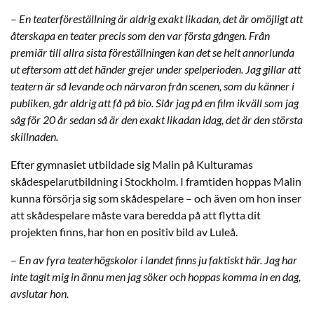
–
En teaterföreställning är aldrig exakt likadan, det är omöjligt att
återskapa en teater precis som den var första gången. Från
premiär till allra sista föreställningen kan det se helt annorlunda
ut eftersom att det händer grejer under spelperioden. Jag gillar att
teatern är så levande och närvaron från scenen, som du känner i
publiken, går aldrig att få på bio. Slår jag på en film ikväll som jag
såg för 20 år sedan så är den exakt likadan idag, det är den största
skillnaden.
Efter gymnasiet utbildade sig Malin på Kulturamas
skådespelarutbildning i Stockholm. I framtiden hoppas Malin
kunna försörja sig som skådespelare – och även om hon inser
att skådespelare måste vara beredda på att flytta dit
projekten finns, har hon en positiv bild av Luleå.
–
En av fyra teaterhögskolor i landet finns ju faktiskt här. Jag har
inte tagit mig in ännu men jag söker och hoppas komma in en dag,
avslutar hon.