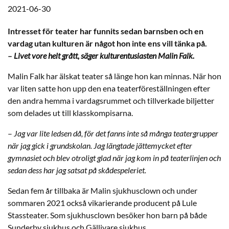
2021-06-30
Intresset för teater har funnits sedan barnsben och en
vardag utan kulturen är något hon inte ens vill tänka på.
–
Livet vore helt grått, säger kulturentusiasten Malin Falk.
Malin Falk har älskat teater så länge hon kan minnas. När hon
var liten satte hon upp den ena teaterföreställningen efter
den andra hemma i vardagsrummet och tillverkade biljetter
som delades ut till klasskompisarna.
–
Jag var lite ledsen då, för det fanns inte så många teatergrupper
när jag gick i grundskolan. Jag längtade jättemycket efter
gymnasiet och blev otroligt glad när jag kom in på teaterlinjen och
sedan dess har jag satsat på skådespeleriet.
Sedan fem år tillbaka är Malin sjukhusclown och under
sommaren 2021 också vikarierande producent på Lule
Stassteater. Som sjukhusclown besöker hon barn på både
Sunderby sjukhus och Gällivare sjukhus.