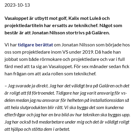
2023-10-13
Vasaloppet är utbytt mot golf, Kalix mot Luleå och
projektledartiteln har ersatts av teknikchef. Något som
består är att Jonatan Nilsson stortrivs på Galären.
Vi har
tidigare berättat
om Jonatan Nilsson som började hos
oss som projektledare inom VS under 2019. Då hade han
jobbat som både rörmokare och projektledare och var i full
färd med att ta sig an Vasaloppet. För sex månader sedan fick
han frågan om att axla rollen som teknikchef.
– Jag svarade ja direkt. Jag har det väldigt bra på Galären och det
är roligt att få förtroendet. Tidigare har jag varit ansvarig för vs-
delen medan jag nu ansvarar för helheten på installationssidan så
att hela slutprodukten blir rätt. Vi ska bygga det som kunderna
efterfrågar och jag har en bra bild av hur tekniken ska byggas upp.
Jag har också två medarbetare under mig och det är väldigt roligt
att hjälpa och stötta dem i arbetet.