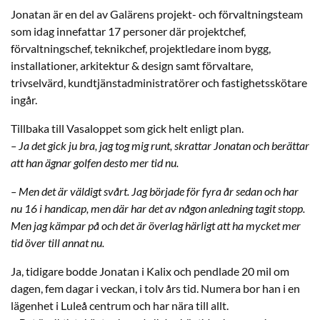
Jonatan är en del av Galärens projekt- och förvaltningsteam
som idag innefattar 17 personer där projektchef,
förvaltningschef, teknikchef, projektledare inom bygg,
installationer, arkitektur & design samt förvaltare,
trivselvärd, kundtjänstadministratörer och fastighetsskötare
ingår.
Tillbaka till Vasaloppet som gick helt enligt plan.
– Ja det gick ju bra, jag tog mig runt, skrattar Jonatan och berättar
att han ägnar golfen desto mer tid nu.
– Men det är väldigt svårt. Jag började för fyra år sedan och har
nu 16 i handicap, men där har det av någon anledning tagit stopp.
Men jag kämpar på och det är överlag härligt att ha mycket mer
tid över till annat nu.
Ja, tidigare bodde Jonatan i Kalix och pendlade 20 mil om
dagen, fem dagar i veckan, i tolv års tid. Numera bor han i en
lägenhet i Luleå centrum och har nära till allt.