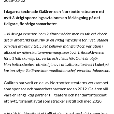
2026-01-22
I dagarna tecknade Galären och Norrbottensteatern ett
nytt 3-årigt sponsringsavtal som en förlängning på det
tidigare, fleråriga samarbetet.
– Vi är inga experter inom kulturområdet, men en sak vet vi; och
det är att ett rikt kulturliv är en viktig ingrediens för livet i staden
och dess attraktivitet. Luleå behöver mångfald och variation i
utbudet av nöjen, kulturevenemang, sport och fritidsaktiviteter
för att folk ska vilja bo, verka och vistas här. Och här utgör
Norrbottensteatern ett viktigt nav i att sätta kulturlivet i Luleå på
kartan, säger Galärens kommunikationschef Veronika Johansson.
Galären har varit en del av Norrbottensteaterns verksamhet
som sponsor och samarbetspartner sedan 2012. Galären vill
vara en långsiktig partner till teatern och har därför tecknat
ett nytt, förlängt avtal som sträcker sig till och med 2028.
– Vi står för långsiktighet i allt vi gör, lika så med vårt samarbete