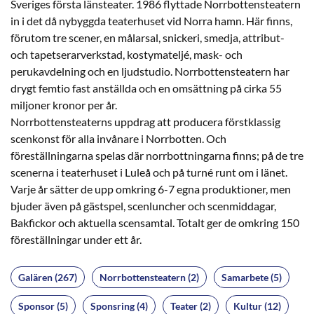
Sveriges första länsteater. 1986 flyttade Norrbottensteatern
in i det då nybyggda teaterhuset vid Norra hamn. Här finns,
förutom tre scener, en målarsal, snickeri, smedja, attribut-
och tapetserarverkstad, kostymateljé, mask- och
perukavdelning och en ljudstudio. Norrbottensteatern har
drygt femtio fast anställda och en omsättning på cirka 55
miljoner kronor per år.
Norrbottensteaterns uppdrag att producera förstklassig
scenkonst för alla invånare i Norrbotten. Och
föreställningarna spelas där norrbottningarna finns; på de tre
scenerna i teaterhuset i Luleå och på turné runt om i länet.
Varje år sätter de upp omkring 6-7 egna produktioner, men
bjuder även på gästspel, scenluncher och scenmiddagar,
Bakfickor och aktuella scensamtal. Totalt ger de omkring 150
föreställningar under ett år.
Galären (267)
Norrbottensteatern (2)
Samarbete (5)
Sponsor (5)
Sponsring (4)
Teater (2)
Kultur (12)