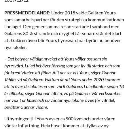
PRESSMEDDELANDE:
Under 2018 valde Galären Yours
som samarbetspartner för den strategiska kommunikationen
i bolaget. Den gemensamma resan startade i samband med
Galärens 30-årsfirande och drygt ett år senare står det klart
att Galären även blir Yours hyresvärd när byrån nu behöver
nya lokaler.
– Det betyder väldigt mycket att Yours väljer oss som sin
hyresvärd. Luleå behöver företag som ger liv till staden och som
får kreativiteten att flöda. Allt det ser vi i Yours, säger Gunnar
Tåhlin, vd på Galären. Faktum är att Yours under 2020 kommer
att ta över de lokalerna som varit Galärens Luleåkontor sedan 18
år tillbaka, säger Gunnar Tåhlin, vd på Galären. Vår verksamhet
har vuxit ur huset och nu väntar nya lokaler även för vår del,
berättar Gunnar vidare.
Uthyrningen till Yours avser ca 900 kvm och under våren
väntar inflyttning. Hela huset kommer att fyllas av ny