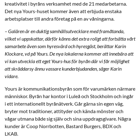
kreativitet i byråns verksamhet med de 21 medarbetarna.
Det nya Yours-huset kommer även att erbjuda enstaka
arbetsplatser till andra företag på en av våningarna.
– Galären är en duktig samhällsutvecklare med framåtanda,
vilket vi uppskattar, därför känns det extra roligt att fortsätta vårt
samarbete även som hyresvärd och hyresgäst, berättar Karin
Klockare, vd på Yours. De nya lokalerna kommer att innebära att
vi kan utveckla ett eget Yours-hus för byrån där vi får möjlighet
att skräddarsy ännu vassare kunderbjudanden, säger Karin
vidare.
Yours är kommunikationsbyrån som för varumärken närmare
människor. Byrån har kontor i Luleå och Stockholm och ingår
i ett internationellt byrånätverk. Går gärna sin egen väg,
bryter mot traditioner, attityder och kända mönster och
vågar utmana både sig själv och sina uppdragsgivare. Några
kunder är Coop Norrbotten, Bastard Burgers, BDX och
LKAB.