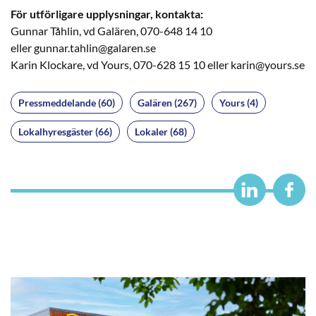
För utförligare upplysningar, kontakta:
Gunnar Tåhlin, vd Galären, 070-648 14 10
eller gunnar.tahlin@galaren.se
Karin Klockare, vd Yours, 070-628 15 10 eller karin@yours.se
Pressmeddelande (60)
Galären (267)
Yours (4)
Lokalhyresgäster (66)
Lokaler (68)