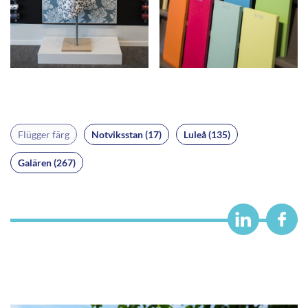
Flügger färg
Notviksstan (17)
Luleå (135)
Galären (267)