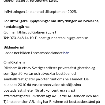
Gunnar Tåhlin vd på Galären i Luleå.
Inflyttningen är planerad till september 2025.
För utförligare upplysningar om uthyrningen av lokalerna,
kontakta gärna:
Gunnar Tåhlin, vd Galären i Luleå
Tel: 070-648 14 10. E-post: gunnar.tahlin@galaren.se
Bildmaterial
Ladda ner bilden i pressmeddelandet
här
Om Rikshem
Rikshem är ett av Sveriges största privata fastighetsbolag
som äger, förvaltar och utvecklar bostäder och
samhällsfastigheter på orter runt om i hela landet. De
bildades 2010 då Vasakronan valde att sälja sina
bostadsfastigheter för att koncentrera sig på
affärsfastigheter. Rikshem ägs av Fjärde AP-fonden och AMF
Tjänstepension AB. Idag har Rikshem ett bostadsbestånd på