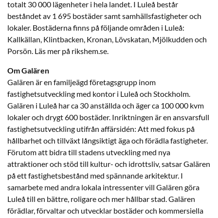
totalt 30 000 lägenheter i hela landet. I Luleå består
beståndet av 1 695 bostäder samt samhällsfastigheter och
lokaler. Bostäderna finns på följande områden i Luleå:
Kallkällan, Klintbacken, Kronan, Lövskatan, Mjölkudden och
Porsön. Läs mer på rikshem.se.
Om Galären
Galären är en familjeägd företagsgrupp inom
fastighetsutveckling med kontor i Luleå och Stockholm.
Galären i Luleå har ca 30 anställda och äger ca 100 000 kvm
lokaler och drygt 600 bostäder. Inriktningen är en ansvarsfull
fastighetsutveckling utifrån affärsidén: Att med fokus på
hållbarhet och tillväxt långsiktigt äga och förädla fastigheter.
Förutom att bidra till stadens utveckling med nya
attraktioner och stöd till kultur- och idrottsliv, satsar Galären
på ett fastighetsbestånd med spännande arkitektur. I
samarbete med andra lokala intressenter vill Galären göra
Luleå till en bättre, roligare och mer hållbar stad. Galären
förädlar, förvaltar och utvecklar bostäder och kommersiella