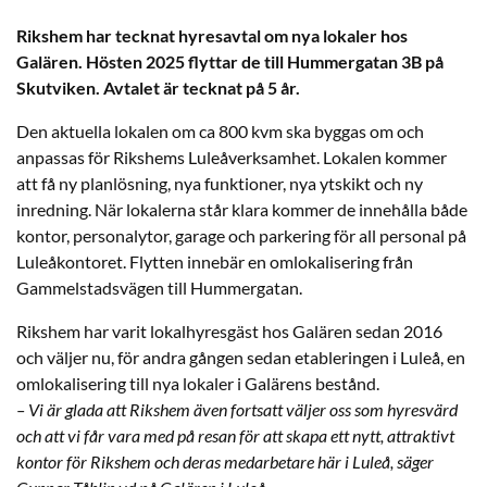
Rikshem har tecknat hyresavtal om nya lokaler hos
Galären. Hösten 2025 flyttar de till Hummergatan 3B på
Skutviken. Avtalet är tecknat på 5 år.
Den aktuella lokalen om ca 800 kvm ska byggas om och
anpassas för Rikshems Luleåverksamhet. Lokalen kommer
att få ny planlösning, nya funktioner, nya ytskikt och ny
inredning. När lokalerna står klara kommer de innehålla både
kontor, personalytor, garage och parkering för all personal på
Luleåkontoret. Flytten innebär en omlokalisering från
Gammelstadsvägen till Hummergatan.
Rikshem har varit lokalhyresgäst hos Galären sedan 2016
och väljer nu, för andra gången sedan etableringen i Luleå, en
omlokalisering till nya lokaler i Galärens bestånd.
– Vi är glada att Rikshem även fortsatt väljer oss som hyresvärd
och att vi får vara med på resan för att skapa ett nytt, attraktivt
kontor för Rikshem och deras medarbetare här i Luleå, säger