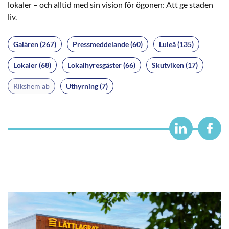
lokaler – och alltid med sin vision för ögonen: Att ge staden
liv.
Galären (267)
Pressmeddelande (60)
Luleå (135)
Lokaler (68)
Lokalhyresgäster (66)
Skutviken (17)
Rikshem ab
Uthyrning (7)