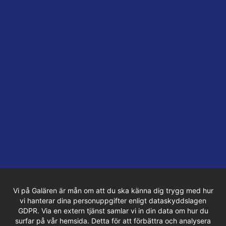
Vi på Galären är mån om att du ska känna dig trygg med hur
vi hanterar dina personuppgifter enligt dataskyddslagen
GDPR. Via en extern tjänst samlar vi in din data om hur du
surfar på vår hemsida. Detta för att förbättra och analysera