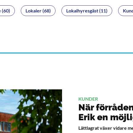
 (60)
Lokaler (68)
Lokalhyresgäst (11)
Kund
KUNDER
När förråden
Erik en möjl
Lättlagrat växer vidare m