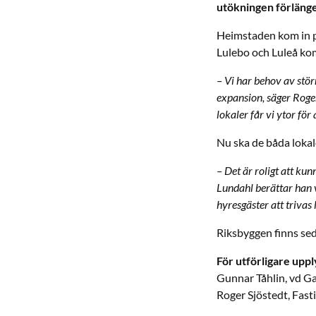
utökningen förläng
Heimstaden kom in p
Lulebo och Luleå k
– Vi har behov av stör
expansion, säger Roge
lokaler får vi ytor för
Nu ska de båda lokal
– Det är roligt att ku
Lundahl berättar han v
hyresgäster att trivas
Riksbyggen finns seda
För utförligare uppl
Gunnar Tåhlin, vd Ga
Roger Sjöstedt, Fas