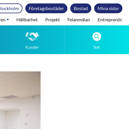
Stockholm
Företagsbostäder
Bostad
Mina sidor
ren
Hållbarhet
Projekt
Felanmälan
Entreprenör
Kunder
Sok