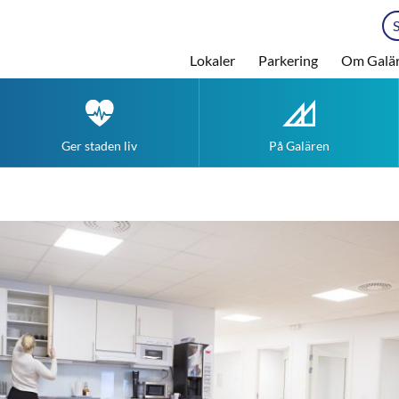
Lokaler
Parkering
Om Galä
Ger staden liv
På Galären