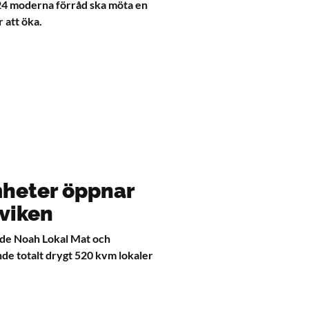
224 moderna förråd ska möta en
 att öka.
heter öppnar
rviken
åde Noah Lokal Mat och
de totalt drygt 520 kvm lokaler