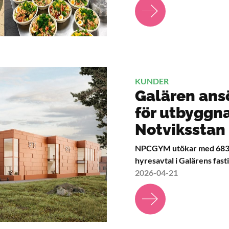
KUNDER
Galären ans
för utbyggn
Notviksstan
NPCGYM utökar med 683 kv
hyresavtal i Galärens fast
2026-04-21