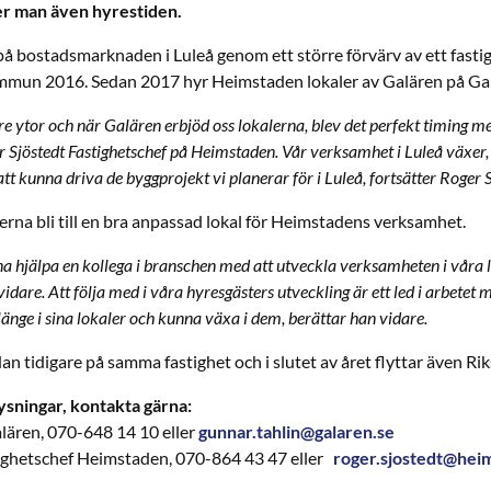
er man även hyrestiden.
å bostadsmarknaden i Luleå genom ett större förvärv av ett fasti
ommun 2016. Sedan 2017 hyr Heimstaden lokaler av Galären på G
re ytor och när Galären erbjöd oss lokalerna, blev det perfekt timing 
r Sjöstedt Fastighetschef på Heimstaden. Vår verksamhet i Luleå växer,
 att kunna driva de byggprojekt vi planerar för i Luleå, fortsätter Roger S
erna bli till en bra anpassad lokal för Heimstadens verksamhet.
nna hjälpa en kollega i branschen med att utveckla verksamheten i våra 
idare. Att följa med i våra hyresgästers utveckling är ett led i arbetet 
 länge i sina lokaler och kunna växa i dem, berättar han vidare.
n tidigare på samma fastighet och i slutet av året flyttar även Ri
ysningar, kontakta gärna:
lären, 070-648 14 10 eller
gunnar.tahlin@galaren.se
tighetschef Heimstaden, 070-864 43 47 eller
roger.sjostedt@hei