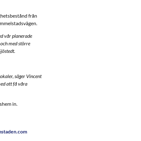
ghetsbestånd från
ammelstadsvägen.
med vår planerade
 och med större
jöstedt.
lokaler, säger Vincent
med att få våra
kshem in.
mstaden.com