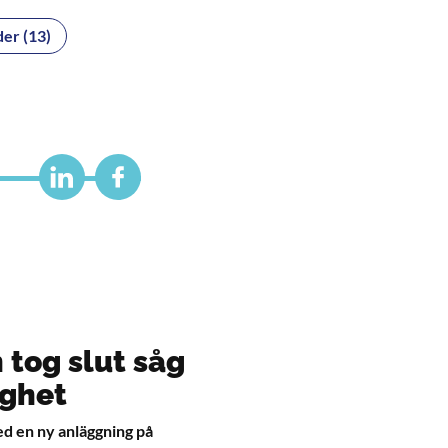
er (13)
 tog slut såg
ighet
ed en ny anläggning på