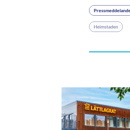
Pressmeddelande
Heimstaden