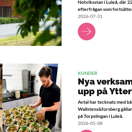
Notviksstan i Luleå, där 
efterfrågan som fortsätter
2026-07-31
KUNDER
Nya verksam
upp på Ytte
Avtal har tecknats med b
Wallstens&forsberg gällan
på Torpslingan i Luleå.
2026-05-08