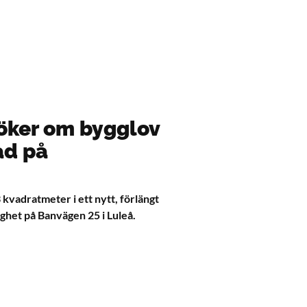
öker om bygglov
ad på
adratmeter i ett nytt, förlängt
ighet på Banvägen 25 i Luleå.