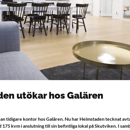
en utökar hos Galären
n tidigare kontor hos Galären. Nu har Heimstaden tecknat avta
175 kvm i anslutning till sin befintliga lokal på Skutviken. I s