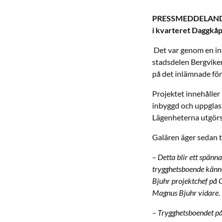
PRESSMEDDELANDE: G
i kvarteret Daggkåp
Det var genom en in
stadsdelen Bergviken
på det inlämnade för
Projektet innehåller
inbyggd och uppglas
Lägenheterna utgörs 
Galären äger sedan t
– Detta blir ett spänn
trygghetsboende känne
Bjuhr projektchef på 
Magnus Bjuhr vidare.
– Trygghetsboendet på