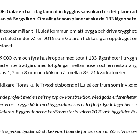
alären har idag lämnat in bygglovsansökan för det planera
an på Bergviken. Om allt går som planerat ska de 133 lägenheter
tresseanmälan till Luleå kommun om att bygga och driva trygghe
 i Luleå under våren 2015 som Galären fick ta sig an uppdraget om
slaget.
 9 000 kvm och fyra huskroppar med totalt 133 lägenheter i trygg
ad vinterträdgård med loftgångar mellan husen och en restaurang
av 1, 2 och 3 rum och kök och är mellan 35-71 kvadratmeter.
idigare Floras kulle Trygghetsboende i Luleå centrum som invigde
ande projekt med en helt ny typ av konstruktion. Med goda erfarenheter 
r vi oss trygga både med byggnationerna och efterfrågade lägenhetsst
Galären. Byggnationerna beräknas starta våren 2020 och byggtiden är c
 Bergviken bjuder på ett bekvämt boende för den som är 65 +. Vi är ö