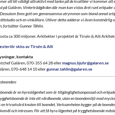
er att bli väldigt attraktivt med tanke på de kvalitéer vi kommer att 
d på Galären. Vinterträdgården där man kan vistas året runt erbjuder 
r. Dessutom finns gott om gemensamma utrymmen som bland annat erbju
vättstudio och en vinkällare. Utöver detta adderar vi även konstnärlig 
, fortsätter Gunnar Tåhlin.
sta ca 300 miljoner. Arkitekter i projektet är Tirsén & Aili Arkitek
exteriör skiss av Tirsén & AIli
lysningar, kontakta
ktchef Galären, 070-355 64 28 eller
magnus.bjuhr@galaren.se
lären, 070-648 14 10 eller
gunnar.tahlin@galaren.se
tsboenden:
sboende är en hyreslägenhet som är tillgänglighetsanpassad och erbjude
gghetsboende är inte ett vårdboende, utan en boendemiljö med mycket 
s en trivselvärd knuten till boendet. Verksamheten bygger på de boend
skemål och intressen. För att få hyra lägenhet på trygghetsboende måst