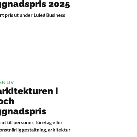
gnadspris 2025
rt pris ut under Luleå Business
EN LIV
 arkitekturen i
 och
ggnadspris
 ut till personer, företag eller
nstnärlig gestaltning, arkitektur
.