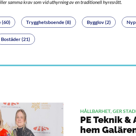
gäller samma krav som vid uthyrning av en traditionell
hyresrätt.
 (60)
Trygghetsboende (8)
Bygglov (2)
Nypr
Bostäder (21)
HÅLLBARHET, GER STAD
PE Teknik & 
hem Galären