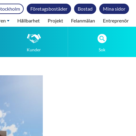
Stockholm
Företagsbostäder
Bostad
Mina sidor
ren
Hållbarhet
Projekt
Felanmälan
Entreprenör
Kunder
Sok