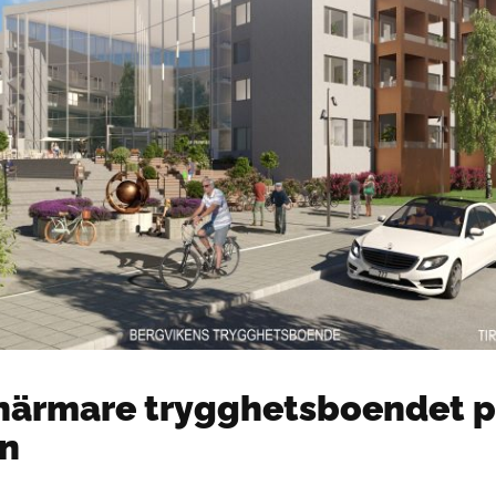
 närmare trygghetsboendet 
en