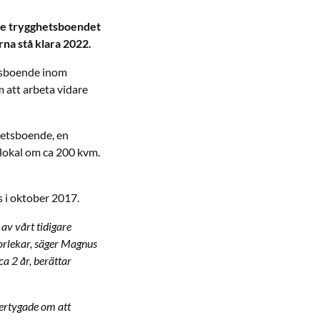
de trygghetsboendet
na stå klara 2022.
tsboende inom
 att arbeta vidare
hetsboende, en
lokal om ca 200 kvm.
s i oktober 2017.
av vårt tidigare
orlekar, säger Magnus
a 2 år, berättar
vertygade om att