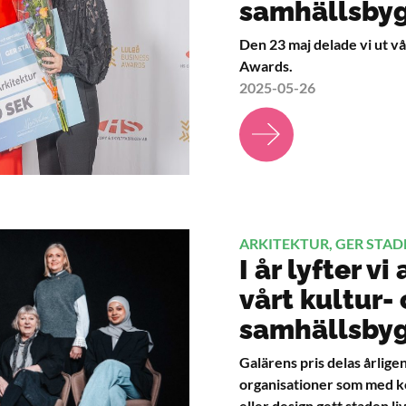
samhällsbyg
Den 23 maj delade vi ut vå
Awards.
2025-05-26
ARKITEKTUR, GER STAD
I år lyfter vi
vårt kultur-
samhällsby
Galärens pris delas årligen
organisationer som med ko
eller design gett staden liv