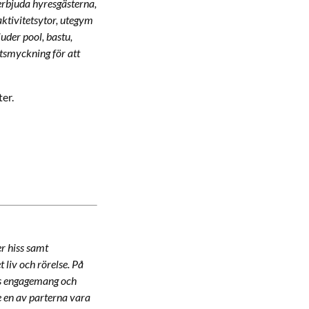
erbjuda hyresgästerna,
aktivitetsytor, utegym
der pool, bastu,
utsmyckning för att
ter.
r hiss samt
liv och rörelse. På
es engagemang och
e en av parterna vara