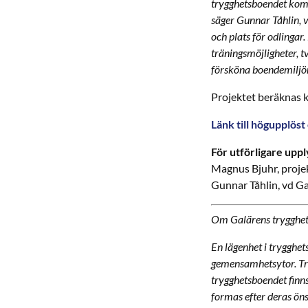
trygghetsboendet komm
säger Gunnar Tåhlin, v
och plats för odlinga
träningsmöjligheter, t
försköna boendemiljön
Projektet beräknas ko
Länk till högupplöst 
För utförligare upp
Magnus Bjuhr, proje
Gunnar Tåhlin, vd Ga
Om Galärens trygghe
En lägenhet i trygghet
gemensamhetsytor. Try
trygghetsboendet finn
formas efter deras ön