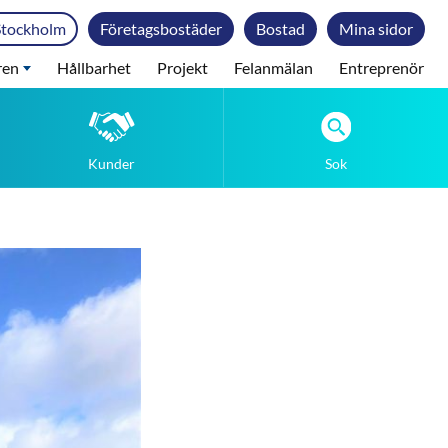
Stockholm
Företagsbostäder
Bostad
Mina sidor
ren
Hållbarhet
Projekt
Felanmälan
Entreprenör
Kunder
Sok