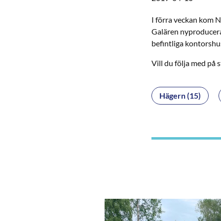
I förra veckan kom N
Galären nyproducerar
befintliga kontorshu
Vill du följa med på
Hägern (15)