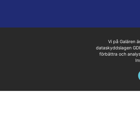
Vi på Galären ä
dataskyddslagen GDPR.
förbättra och analys
In