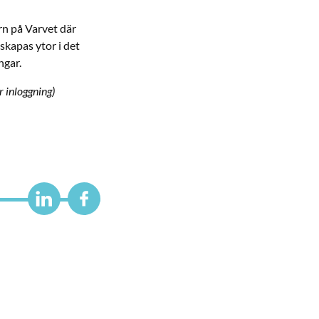
rn på Varvet där
skapas ytor i det
ngar.
r inloggning)