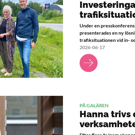
Investeringa
trafiksituat
Under en presskonferens
presenterades en ny lösni
trafiksituationen vid in- oc
2026-06-17
PÅ GALÄREN
Hanna trivs 
verksamhete
Efter flera år inom ekonom