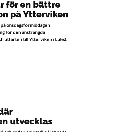
r för en bättre
ion på Ytterviken
 på onsdagsförmiddagen
ng för den ansträngda
h utfarten till Ytterviken i Luleå.
där
n utvecklas
i och redovisning ville Hanna ta