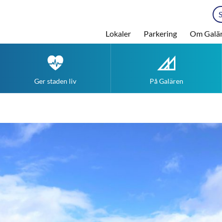
Lokaler
Parkering
Om Galä
Ger staden liv
På Galären