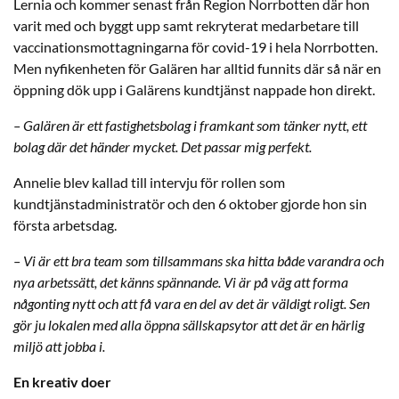
Lernia och kommer senast från Region Norrbotten där hon
varit med och byggt upp samt rekryterat medarbetare till
vaccinationsmottagningarna för covid-19 i hela Norrbotten.
Men nyfikenheten för Galären har alltid funnits där så när en
öppning dök upp i Galärens kundtjänst nappade hon direkt.
– Galären är ett fastighetsbolag i framkant som tänker nytt, ett
bolag där det händer mycket. Det passar mig perfekt.
Annelie blev kallad till intervju för rollen som
kundtjänstadministratör och den 6 oktober gjorde hon sin
första arbetsdag.
– Vi är ett bra team som tillsammans ska hitta både varandra och
nya arbetssätt, det känns spännande. Vi är på väg att forma
någonting nytt och att få vara en del av det är väldigt roligt. Sen
gör ju lokalen med alla öppna sällskapsytor att det är en härlig
miljö att jobba i.
En kreativ doer