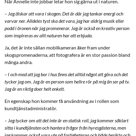
När Annelie inte jobbar letar hon sig gärna ut i naturen.
– Jag älskar att vara i skogen. Det är där jag tankar energi och
varvar ner. Alldeles tyst ska det vara, jag har aldrig musik eller
podd i öronen när jag promenerar. Jag är också en kreativ person
som inspireras av allt naturen har att erbjuda.
Ja, det är inte sällan mobilkameran åker fram under
skogspromenaderna, att fotografera är en stor passion bland
många andra.
– I och med att jag bor i hus finns det alltid något att göra och det
tycker jag om. Jag är en person som hellre rör på mig än ser på tv.
Jag är en riktig doer helt enkelt.
En egenskap hon kommer få användning av i rollen som
kundtjänstadministratör.
– Jag tycker om att det inte är en statisk roll, jag kommer såklart
sitta i kundtjänsten och hantera frågor från hyresgästerna, men
jag kommer också vara ute på fastigheterna och både besikta och