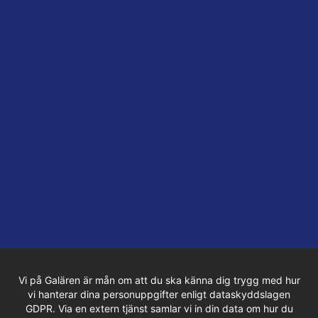
Vi på Galären är mån om att du ska känna dig trygg med hur
vi hanterar dina personuppgifter enligt dataskyddslagen
GDPR. Via en extern tjänst samlar vi in din data om hur du