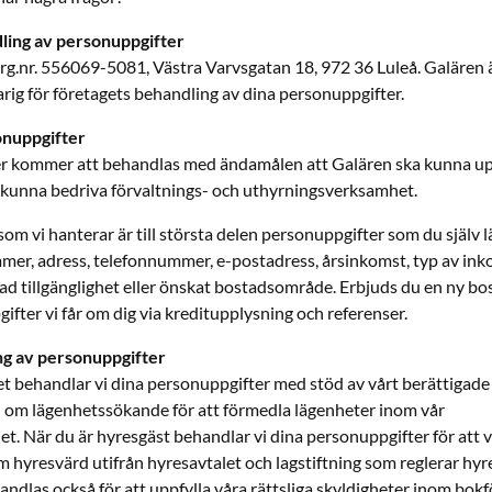
ling av personuppgifter
org.nr. 556069-5081, Västra Varvsgatan 18, 972 36 Luleå. Galären 
ig för företagets behandling av dina personuppgifter.
onuppgifter
r kommer att behandlas med ändamålen att Galären ska kunna upp
kunna bedriva förvaltnings- och uthyrningsverksamhet.
m vi hanterar är till största delen personuppgifter som du själv lä
r, adress, telefonnummer, e-postadress, årsinkomst, typ av inkom
d tillgänglighet eller önskat bostadsområde. Erbjuds du en ny bo
fter vi får om dig via kreditupplysning och referenser.
ng av personuppgifter
t behandlar vi dina personuppgifter med stöd av vårt berättigade 
 om lägenhetssökande för att förmedla lägenheter inom vår
. När du är hyresgäst behandlar vi dina personuppgifter för att v
m hyresvärd utifrån hyresavtalet och lagstiftning som reglerar hyr
ndlas också för att uppfylla våra rättsliga skyldigheter inom bokf