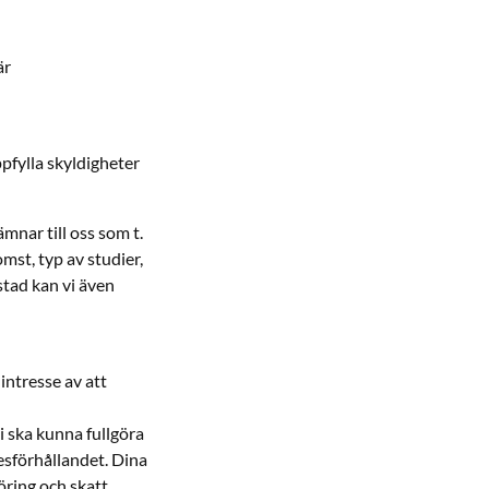
är
fylla skyldigheter
mnar till oss som t.
st, typ av studier,
stad kan vi även
intresse av att
i ska kunna fullgöra
esförhållandet. Dina
öring och skatt.