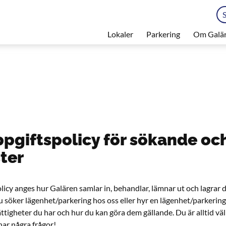
Lokaler
Parkering
Om Galä
pgiftspolicy för sökande oc
ter
olicy anges hur Galären samlar in, behandlar, lämnar ut och lagrar
 söker lägenhet/parkering hos oss eller hyr en lägenhet/parkering
ättigheter du har och hur du kan göra dem gällande. Du är alltid v
ar några frågor!