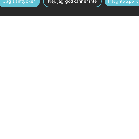
Jag samtycker
Nej. jag godkänner inte
Integritetspolic
Om Galären
en är ett fastighetsbolag i framkant när det gäller att bygga hållba