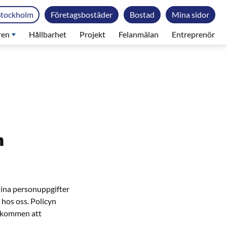
Stockholm
Företagsbostäder
Bostad
Mina sidor
ren
Hållbarhet
Projekt
Felanmälan
Entreprenör
h
 dina personuppgifter
 hos oss. Policyn
älkommen att