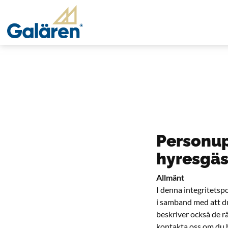
Personup
hyresgäs
Allmänt
I denna integritetsp
i samband med att du
beskriver också de r
kontakta oss om du h