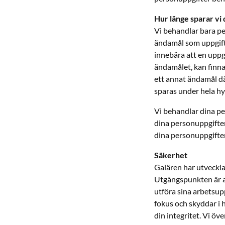
Hur länge sparar vi
Vi behandlar bara pe
ändamål som uppgift
innebära att en uppgi
ändamålet, kan finnas
ett annat ändamål d
sparas under hela hyr
Vi behandlar dina pe
dina personuppgifter
dina personuppgifter
Säkerhet
Galären har utvecklat
Utgångspunkten är a
utföra sina arbetsupp
fokus och skyddar i 
din integritet. Vi öv