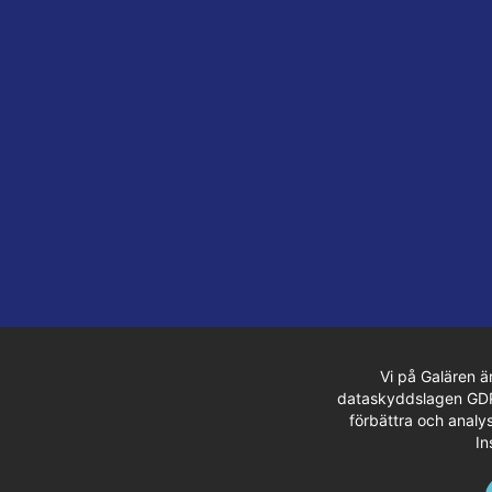
Vi på Galären ä
dataskyddslagen GDPR.
förbättra och analys
In