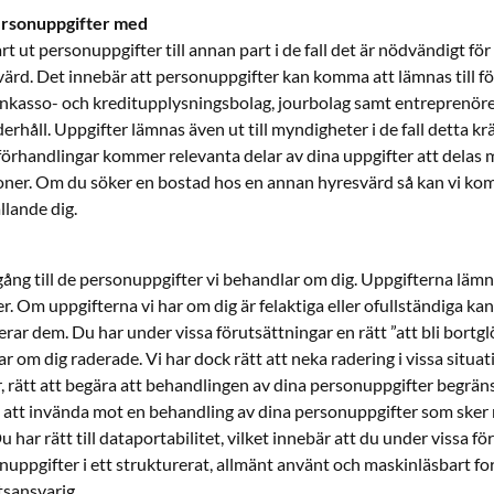
personuppgifter med
 ut personuppgifter till annan part i de fall det är nödvändigt för 
rd. Det innebär att personuppgifter kan komma att lämnas till fö
nkasso- och kreditupplysningsbolag, jourbolag samt entreprenöre
rhåll. Uppgifter lämnas även ut till myndigheter i de fall detta kräv
rhandlingar kommer relevanta delar av dina uppgifter att delas
oner. Om du söker en bostad hos en annan hyresvärd så kan vi ko
lande dig.
llgång till de personuppgifter vi behandlar om dig. Uppgifterna lämn
er. Om uppgifterna vi har om dig är felaktiga eller ofullständiga kan
erar dem. Du har under vissa förutsättningar en rätt ”att bli bortglö
r om dig raderade. Vi har dock rätt att neka radering i vissa situat
r, rätt att begära att behandlingen av dina personuppgifter begräns
 att invända mot en behandling av dina personuppgifter som sker
 har rätt till dataportabilitet, vilket innebär att du under vissa f
onuppgifter i ett strukturerat, allmänt använt och maskinläsbart fo
sansvarig.