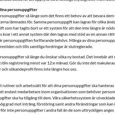
 dina personuppgifter
rsonuppgifter så länge som det finns ett behov av att bevara dem f
erna lämnades för. Samma personuppgift kan lagras för olika änd
ft som har tagits bort ur ett system för att den inte längre är nöd
 kvar i ett annat system där den lagras med stöd av en annan rättsl
är personuppgiften fortfarande behövs. Många av dina personupp
estiden och tills samtliga fordringar är slutreglerade.
rsonuppgifter så länge du önskar söka ny bostad. Det innebär at
/din registrering minst var 12:e månad. Gör du inte det makuleras 
 och sökandeprofil finns inte längre hos oss.
 rutiner och arbetssätt för att dina personuppgifter ska hanteras p
tt endast medarbetare inom organisationen som behöver personu
gifter ska ha tillgång till dem. Våra säkerhetssystem är utvecklade
hög grad mot intrång, förstöring samt andra förändringar som kan i
erför inte personuppgifter i andra fall än de som uttryckligen anges 