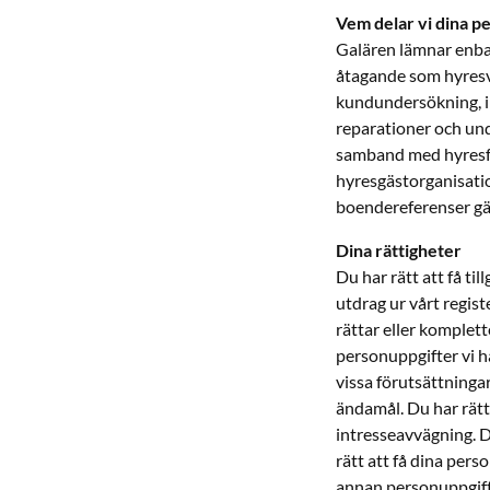
Vem delar vi dina 
Galären lämnar enbart
åtagande som hyresvä
kundundersökning, i
reparationer och unde
samband med hyresfö
hyresgästorganisati
boendereferenser gäl
Dina rättigheter
Du har rätt att få ti
utdrag ur vårt regist
rättar eller komplett
personuppgifter vi ha
vissa förutsättninga
ändamål. Du har rätt
intresseavvägning. Du
rätt att få dina pers
annan personuppgift