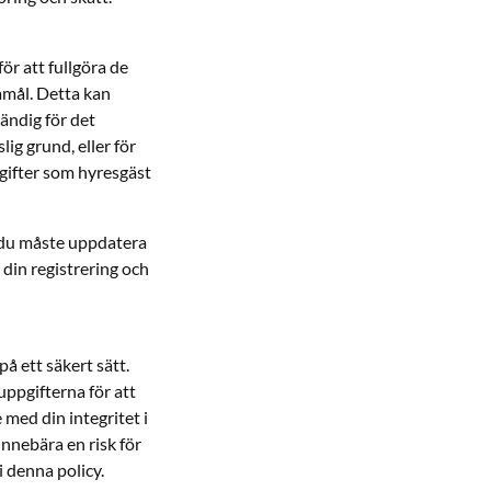
ör att fullgöra de
amål. Detta kan
vändig för det
ig grund, eller för
gifter som hyresgäst
t du måste uppdatera
din registrering och
å ett säkert sätt.
ppgifterna för att
 med din integritet i
nnebära en risk för
i denna policy.