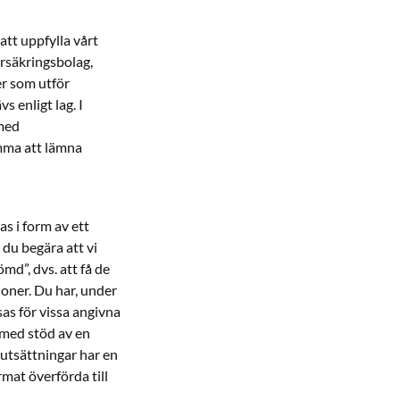
att uppfylla vårt
rsäkringsbolag,
r som utför
s enligt lag. I
 med
mma att lämna
as i form av ett
 du begära att vi
md”, dvs. att få de
ioner. Du har, under
as för vissa angivna
 med stöd av en
örutsättningar har en
rmat överförda till