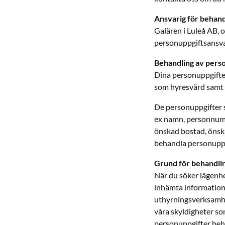
Ansvarig för behand
Galären i Luleå AB, 
personuppgiftsansvar
Behandling av pers
Dina personuppgifte
som hyresvärd samt 
De personuppgifter so
ex namn, personnumme
önskad bostad, önska
behandla personuppgi
Grund för behandli
När du söker lägenhe
inhämta information
uthyrningsverksamhet
våra skyldigheter so
personuppgifter beha