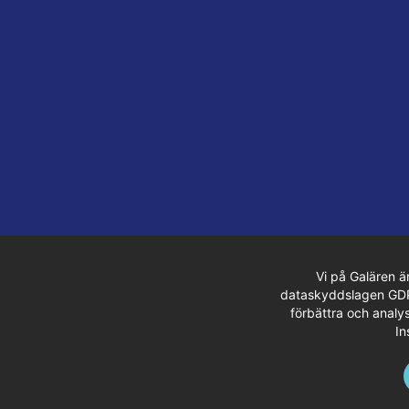
Vi på Galären ä
dataskyddslagen GDPR.
förbättra och analys
In