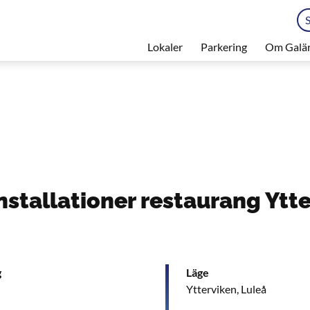
Lokaler
Parkering
Om Galä
nstallationer restaurang Ytt
g
Läge
Ytterviken, Luleå