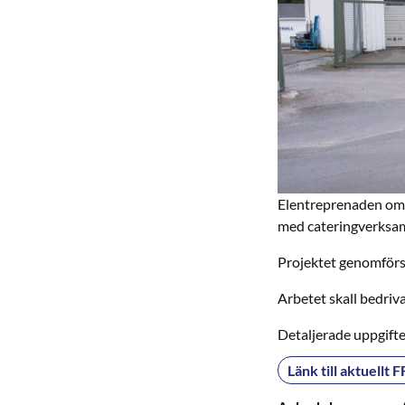
Elentreprenaden omfa
med cateringverksam
Projektet genomförs 
Arbetet skall bedriv
Detaljerade uppgifte
Länk till aktuellt 