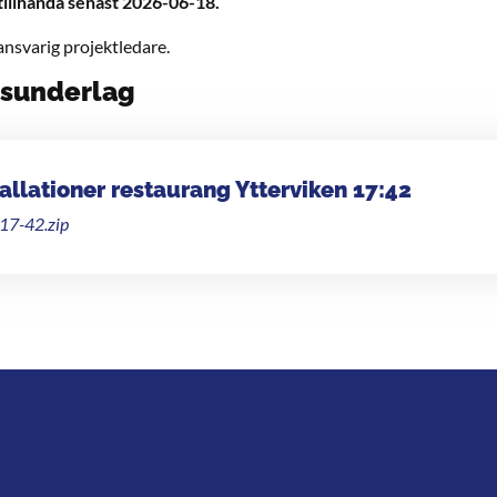
tillhanda senast 2026-06-18.
ansvarig projektledare.
gsunderlag
tallationer restaurang Ytterviken 17:42
-17-42.zip