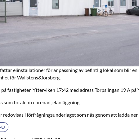
ttar elinstallationer för anpassning av befintlig lokal som blir e
het för Wallstens&forsberg.
på fastigheten Ytterviken 17:42 med adress Torpslingan 19 A på Y
as som totalentreprenad, elanläggning.
r redovisas i förfrågningsunderlaget som nås genom att ladda ner z
FFU