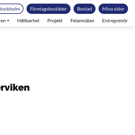
Stockholm
Företagsbostäder
Bostad
Mina sidor
ren
Hållbarhet
Projekt
Felanmälan
Entreprenör
erviken