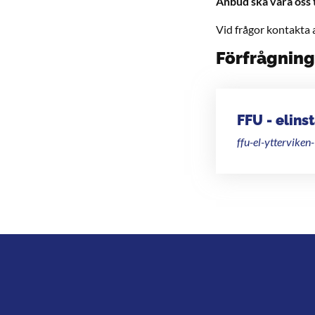
Anbud ska vara oss 
Vid frågor kontakta 
Förfrågnin
FFU - elins
ffu-el-ytterviken